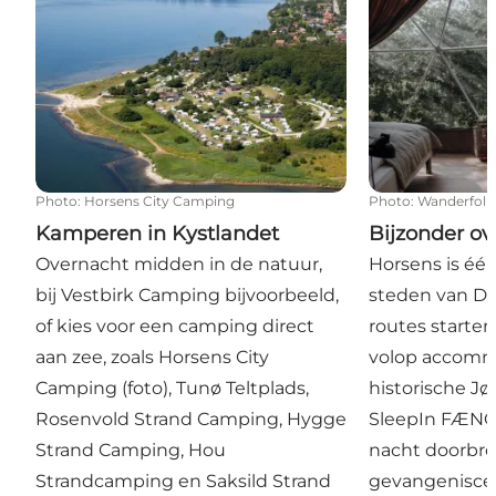
Photo
:
Horsens City Camping
Photo
:
Wanderfolk
Kamperen in Kystlandet
Bijzonder o
Overnacht midden in de natuur,
Horsens is éé
bij Vestbirk Camping bijvoorbeeld,
steden van D
of kies voor een camping direct
routes starten 
aan zee, zoals Horsens City
volop accommo
Camping (foto), Tunø Teltplads,
historische Jø
Rosenvold Strand Camping, Hygge
SleepIn FÆNGS
Strand Camping, Hou
nacht doorbren
Strandcamping en Saksild Strand
gevangeniscel