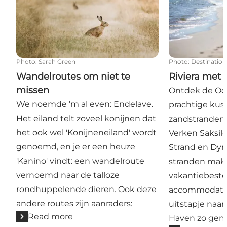
Photo
:
Sarah Green
Photo
:
Destination
Wandelroutes om niet te
Riviera met 
missen
Ontdek de Odd
We noemde 'm al even: Endelave.
prachtige kust
Het eiland telt zoveel konijnen dat
zandstranden
het ook wel 'Konijneneiland' wordt
Verken Saksil
genoemd, en je er een heuze
Strand en Dyn
'Kanino' vindt: een wandelroute
stranden make
vernoemd naar de talloze
vakantiebeste
rondhuppelende dieren. Ook deze
accommodatie
andere routes zijn aanraders:
uitstapje naar
Read more
Haven zo gem