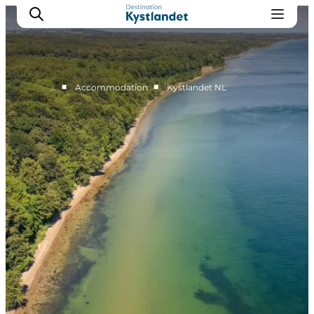
■
■
…
Accommodation
Kystlandet NL
Cities
Experiences
Accommodation
Camping