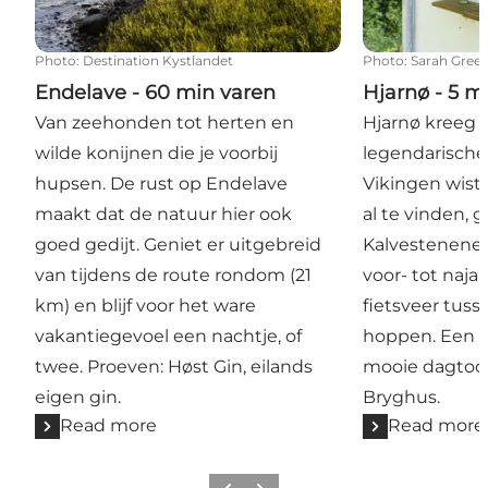
Photo
:
Destination Kystlandet
Photo
:
Sarah Gree
Endelave - 60 min varen
Hjarnø - 5 m
Van zeehonden tot herten en
Hjarnø kreeg 
wilde konijnen die je voorbij
legendarische
hupsen. De rust op Endelave
Vikingen wist
maakt dat de natuur hier ook
al te vinden, 
goed gedijt. Geniet er uitgebreid
Kalvestenene. 
van tijdens de route rondom (21
voor- tot naja
km) en blijf voor het ware
fietsveer tuss
vakantiegevoel een nachtje, of
hoppen. Een a
twee. Proeven: Høst Gin, eilands
mooie dagtoch
eigen gin.
Bryghus.
Read more
Read more