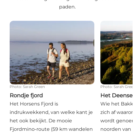
paden.
Rondje fjord
Het Deense h
Photo
:
Sarah Green
Photo
:
Sarah Gree
Rondje fjord
Het Deense 
Het Horsens Fjord is
Wie het Bakkel
indrukwekkend, van welke kant je
zich af waar
het ook bekijkt. De mooie
wordt genoem
Fjordmino-route (59 km wandelen
noorden van H