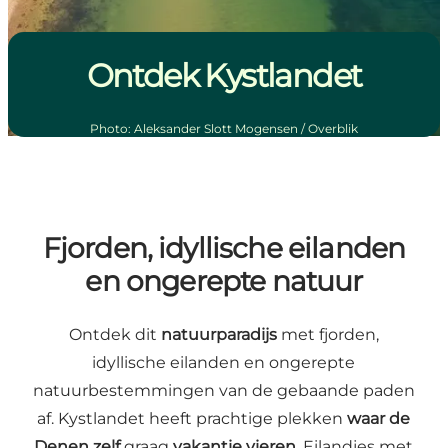
Ontdek Kystlandet
Photo
:
Aleksander Slott Mogensen / Overblik
Fjorden, idyllische eilanden
en ongerepte natuur
Ontdek dit
natuurparadijs
met fjorden,
idyllische eilanden en ongerepte
natuurbestemmingen van de gebaande paden
af. Kystlandet heeft prachtige plekken
waar
de
Denen
zelf
graag
vakantie
vieren
. Eilandjes met